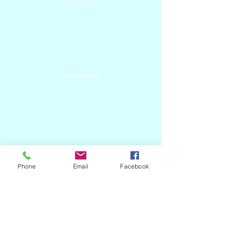
2026-2027
Privacybeleid
Pedagogisch
Project
Phone
Email
Facebook
vzw School met de Bijbel De